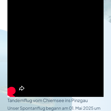
Tandemflug vom Chiemsee ins Pinzgau
Unser Spontanflug begann am 01. Mai 2025 um