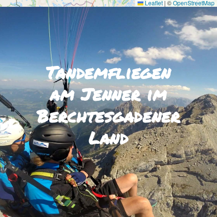
Leaflet
|
©
OpenStreetMap
Tandemfliegen
am Jenner im
Berchtesgadener
Land