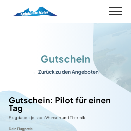
Zum
Inhalt
springen
Gutschein
← Zurück zu den Angeboten
Gutschein: Pilot für einen
Tag
Flugdauer: je nach Wunsch und Thermik
Dein Flugpreis